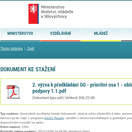
MINISTERSTVO
VZDĚLÁVÁNÍ
MLÁDEŽ
Titulní stránka
|
Zpět
DOKUMENT KE STAŽENÍ
2. výzva k předkládání GG - prioritní osa 1 - obl
podpory 1.1.pdf
Dokument typu pdf | Velikost 306,25 kB
Typ souboru:
Univerzálně použitelný formát dokumentů, který je určen především k tisku, prezen
tisknout jej lze např. v programu
Adobe Reader
, vytvářet v mnoha kancelářských a grafických pr
doporučován k použití na webu.
Počet stažení:
1553
Poslední změna souboru:
2013-10-09 14:49:56, Horáková Petra