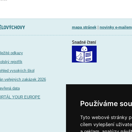
TĚLOVÝCHOVY
mapa stránek
|
novinky e-mailem
Snadné čtení
ležité odkazy
olský rejstřík
ehled vysokých škol
án veřejných zakázek 2026
evřená data
ORTÁL YOUR EUROPE
Používáme sou
Tyto webové stránky po
cílem vylepšení uživat
a reklam, analýzy návš