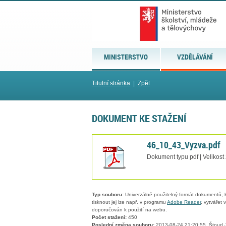
MINISTERSTVO
VZDĚLÁVÁNÍ
Titulní stránka
|
Zpět
DOKUMENT KE STAŽENÍ
46_10_43_Vyzva.pdf
Dokument typu pdf | Velikost
Typ souboru:
Univerzálně použitelný formát dokumentů, kt
tisknout jej lze např. v programu
Adobe Reader
, vytvářet
doporučován k použití na webu.
Počet stažení:
450
Poslední změna souboru:
2013-08-24 21:20:55, Štoud 