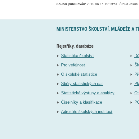
Soubor publikován:
2010-06-15 19:19:51, Štoud Jakub
MINISTERSTVO ŠKOLSTVÍ, MLÁDEŽE A 
Rejstříky, databáze
Statistika školství
Dů
Pro veřejnost
Šk
O školské statistice
Př
Sběry statistických dat
Pl
Statistické výstupy a analýzy
Ot
Číselníky a klasifikace
P
Adresáře školských institucí