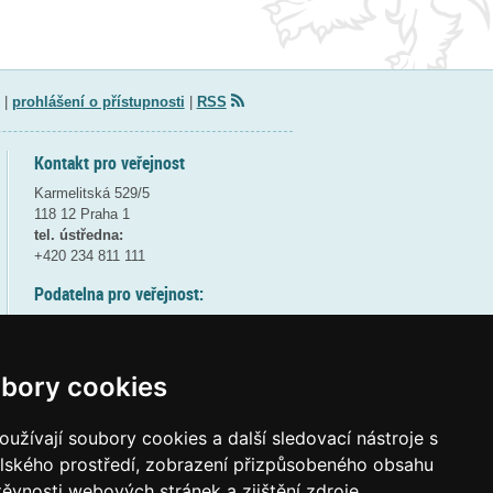
|
prohlášení o přístupnosti
|
RSS
Kontakt pro veřejnost
Karmelitská 529/5
118 12 Praha 1
tel. ústředna:
+420 234 811 111
Podatelna pro veřejnost:
pondělí a středa - 7:30-17:00
úterý a čtvrtek - 7:30-15:30
pátek - 7:30-14:00
bory cookies
8:30 - 9:30 - bezpečnostní přestávka
(více informací
ZDE
)
užívají soubory cookies a další sledovací nástroje s
elského prostředí, zobrazení přizpůsobeného obsahu
Elektronická podatelna:
těvnosti webových stránek a zjištění zdroje
posta@msmt
gov
cz