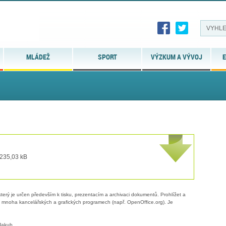
MLÁDEŽ
SPORT
VÝZKUM A VÝVOJ
E
 235,03 kB
erý je určen především k tisku, prezentacím a archivaci dokumentů. Prohlížet a
 v mnoha kancelářských a grafických programech (např. OpenOffice.org). Je
Jakub