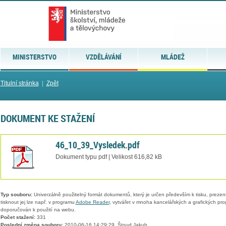
MINISTERSTVO
VZDĚLÁVÁNÍ
MLÁDEŽ
Titulní stránka
|
Zpět
DOKUMENT KE STAŽENÍ
46_10_39_Vysledek.pdf
Dokument typu pdf | Velikost 616,82 kB
Typ souboru:
Univerzálně použitelný formát dokumentů, který je určen především k tisku, prezen
tisknout jej lze např. v programu
Adobe Reader
, vytvářet v mnoha kancelářských a grafických pr
doporučován k použití na webu.
Počet stažení:
331
Poslední změna souboru:
2010-06-16 14:29:29, Štoud Jakub