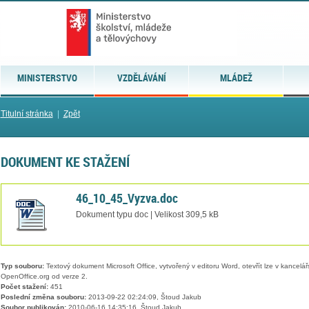
MINISTERSTVO
VZDĚLÁVÁNÍ
MLÁDEŽ
Titulní stránka
|
Zpět
DOKUMENT KE STAŽENÍ
46_10_45_Vyzva.doc
Dokument typu doc | Velikost 309,5 kB
Typ souboru:
Textový dokument Microsoft Office, vytvořený v editoru Word, otevřít lze v kancelářs
OpenOffice.org od verze 2.
Počet stažení:
451
Poslední změna souboru:
2013-09-22 02:24:09, Štoud Jakub
Soubor publikován:
2010-06-16 14:35:16, Štoud Jakub