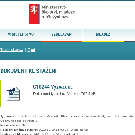
MINISTERSTVO
VZDĚLÁVÁNÍ
MLÁDEŽ
Titulní stránka
|
Zpět
DOKUMENT KE STAŽENÍ
C10244 Výzva.doc
Dokument typu doc | Velikost 767,5 kB
Typ souboru:
Textový dokument Microsoft Office, vytvořený v editoru Word, otevřít lze v kancelářs
OpenOffice.org od verze 2.
Počet stažení:
393
Poslední změna souboru:
2013-10-10 15:03:24, Štoud Jakub
Soubor publikován:
2010-06-21 10:36:51, Štoud Jakub