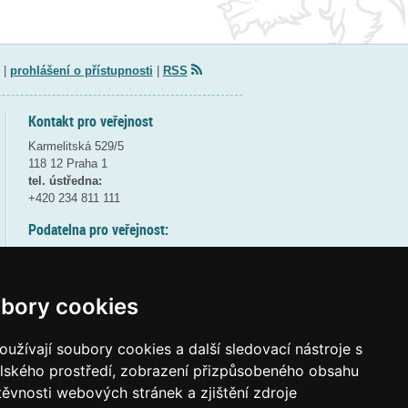
|
prohlášení o přístupnosti
|
RSS
Kontakt pro veřejnost
Karmelitská 529/5
118 12 Praha 1
tel. ústředna:
+420 234 811 111
Podatelna pro veřejnost:
pondělí a středa - 7:30-17:00
úterý a čtvrtek - 7:30-15:30
pátek - 7:30-14:00
bory cookies
8:30 - 9:30 - bezpečnostní přestávka
(více informací
ZDE
)
užívají soubory cookies a další sledovací nástroje s
elského prostředí, zobrazení přizpůsobeného obsahu
Elektronická podatelna:
těvnosti webových stránek a zjištění zdroje
posta@msmt
gov
cz