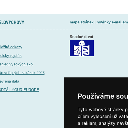
TĚLOVÝCHOVY
mapa stránek
|
novinky e-mailem
Snadné čtení
ležité odkazy
olský rejstřík
ehled vysokých škol
án veřejných zakázek 2026
evřená data
ORTÁL YOUR EUROPE
Používáme sou
Tyto webové stránky po
cílem vylepšení uživat
a reklam, analýzy návš