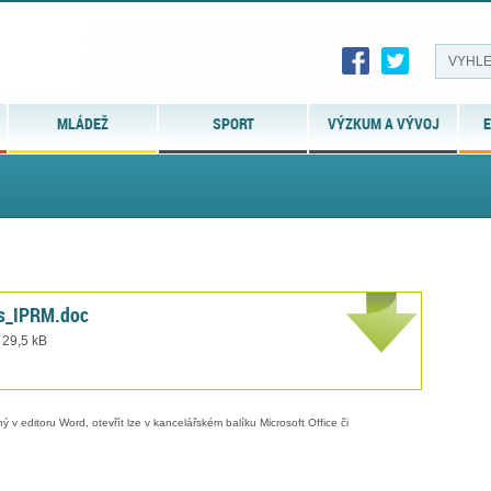
MLÁDEŽ
SPORT
VÝZKUM A VÝVOJ
E
_s_IPRM.doc
 29,5 kB
 v editoru Word, otevřít lze v kancelářském balíku Microsoft Office či