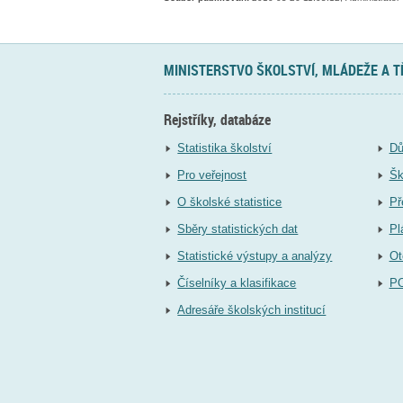
MINISTERSTVO ŠKOLSTVÍ, MLÁDEŽE A 
Rejstříky, databáze
Statistika školství
Dů
Pro veřejnost
Šk
O školské statistice
Př
Sběry statistických dat
Pl
Statistické výstupy a analýzy
Ot
Číselníky a klasifikace
P
Adresáře školských institucí