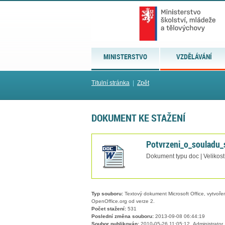
MINISTERSTVO
VZDĚLÁVÁNÍ
Titulní stránka
|
Zpět
DOKUMENT KE STAŽENÍ
Potvrzeni_o_souladu
Dokument typu doc | Velikost
Typ souboru:
Textový dokument Microsoft Office, vytvořený
OpenOffice.org od verze 2.
Počet stažení:
531
Poslední změna souboru:
2013-09-08 06:44:19
Soubor publikován:
2010-05-26 11:05:12, Administrator