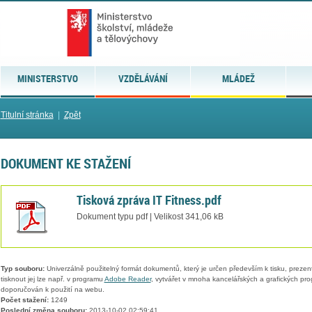
MINISTERSTVO
VZDĚLÁVÁNÍ
MLÁDEŽ
Titulní stránka
|
Zpět
DOKUMENT KE STAŽENÍ
Tisková zpráva IT Fitness.pdf
Dokument typu pdf | Velikost 341,06 kB
Typ souboru:
Univerzálně použitelný formát dokumentů, který je určen především k tisku, prezen
tisknout jej lze např. v programu
Adobe Reader
, vytvářet v mnoha kancelářských a grafických pr
doporučován k použití na webu.
Počet stažení:
1249
Poslední změna souboru:
2013-10-02 02:59:41