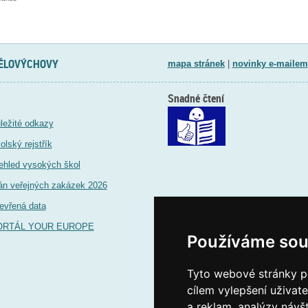
TĚLOVÝCHOVY
mapa stránek
|
novinky e-mailem
Snadné čtení
ležité odkazy
olský rejstřík
ehled vysokých škol
án veřejných zakázek 2026
evřená data
ORTÁL YOUR EUROPE
Používáme sou
Tyto webové stránky po
cílem vylepšení uživat
a reklam, analýzy návš