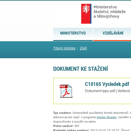
MINISTERSTVO
VZDĚLÁVÁNÍ
Titulní stránka
|
Zpět
DOKUMENT KE STAŽENÍ
C10165 Vysledek.pdf
Dokument typu pdf | Velikost
Typ souboru:
Univerzálně použitelný formát dokumentů, kt
tisknout jej lze např. v programu
Adobe Reader
, vytvářet
doporučován k použití na webu.
Počet stažení:
397
Poslední změna souboru:
2013-10-10 15:16:37, Štoud 