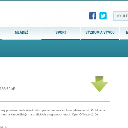
MLÁDEŽ
SPORT
VÝZKUM A VÝVOJ
E
 188,62 kB
erý je určen především k tisku, prezentacím a archivaci dokumentů. Prohlížet a
 v mnoha kancelářských a grafických programech (např. OpenOffice.org). Je
Jakub