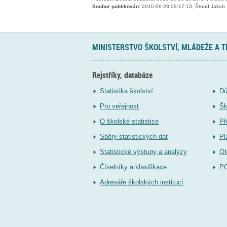
Soubor publikován:
2010-06-28 09:17:13, Štoud Jakub
MINISTERSTVO ŠKOLSTVÍ, MLÁDEŽE A 
Rejstříky, databáze
Statistika školství
Dů
Pro veřejnost
Šk
O školské statistice
Př
Sběry statistických dat
Pl
Statistické výstupy a analýzy
Ot
Číselníky a klasifikace
P
Adresáře školských institucí