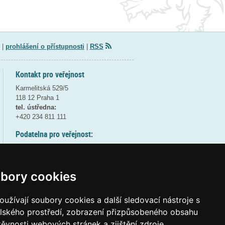
|
prohlášení o přístupnosti
|
RSS
Kontakt pro veřejnost
Karmelitská 529/5
118 12 Praha 1
tel. ústředna:
+420 234 811 111
Podatelna pro veřejnost:
pondělí a středa - 7:30-17:00
úterý a čtvrtek - 7:30-15:30
pátek - 7:30-14:00
bory cookies
8:30 - 9:30 - bezpečnostní přestávka
(více informací
ZDE
)
užívají soubory cookies a další sledovací nástroje s
elského prostředí, zobrazení přizpůsobeného obsahu
Elektronická podatelna:
těvnosti webových stránek a zjištění zdroje
posta@msmt
gov
cz