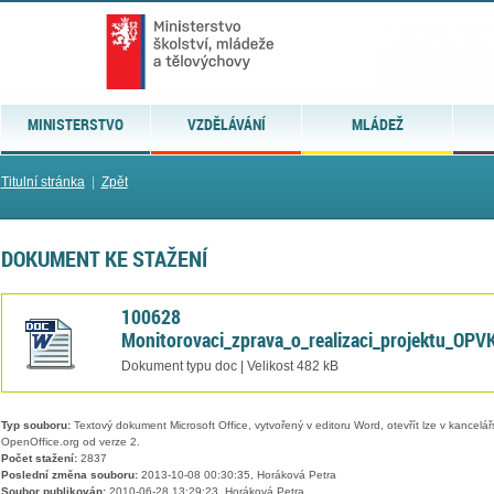
MINISTERSTVO
VZDĚLÁVÁNÍ
MLÁDEŽ
Titulní stránka
|
Zpět
DOKUMENT KE STAŽENÍ
100628
Monitorovaci_zprava_o_realizaci_projektu_OPV
Dokument typu doc | Velikost 482 kB
Typ souboru:
Textový dokument Microsoft Office, vytvořený v editoru Word, otevřít lze v kancelářs
OpenOffice.org od verze 2.
Počet stažení:
2837
Poslední změna souboru:
2013-10-08 00:30:35, Horáková Petra
Soubor publikován:
2010-06-28 13:29:23, Horáková Petra