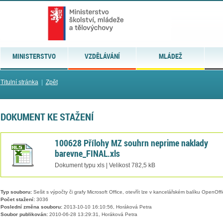
MINISTERSTVO
VZDĚLÁVÁNÍ
MLÁDEŽ
Titulní stránka
|
Zpět
DOKUMENT KE STAŽENÍ
100628 Přílohy MZ souhrn neprime naklady
barevne_FINAL.xls
Dokument typu xls | Velikost 782,5 kB
Typ souboru:
Sešit s výpočty či grafy Microsoft Office, otevřít lze v kancelářském balíku OpenOffic
Počet stažení:
3036
Poslední změna souboru:
2013-10-10 16:10:56, Horáková Petra
Soubor publikován:
2010-06-28 13:29:31, Horáková Petra