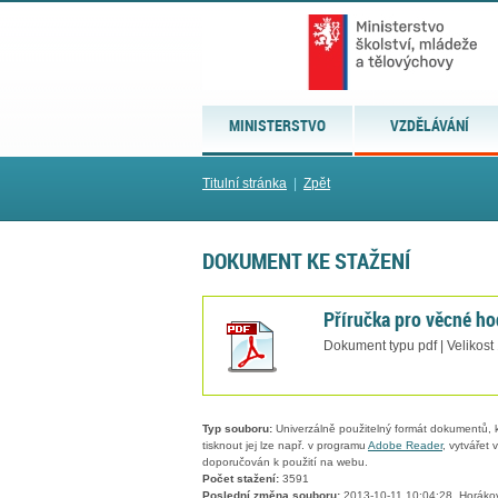
MINISTERSTVO
VZDĚLÁVÁNÍ
Titulní stránka
|
Zpět
DOKUMENT KE STAŽENÍ
Příručka pro věcné ho
Dokument typu pdf | Velikost
Typ souboru:
Univerzálně použitelný formát dokumentů, kt
tisknout jej lze např. v programu
Adobe Reader
, vytvářet
doporučován k použití na webu.
Počet stažení:
3591
Poslední změna souboru:
2013-10-11 10:04:28, Horáko