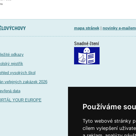
ra
TĚLOVÝCHOVY
mapa stránek
|
novinky e-mailem
Snadné čtení
ležité odkazy
olský rejstřík
ehled vysokých škol
án veřejných zakázek 2026
evřená data
ORTÁL YOUR EUROPE
Používáme sou
Tyto webové stránky po
cílem vylepšení uživat
a reklam, analýzy návš