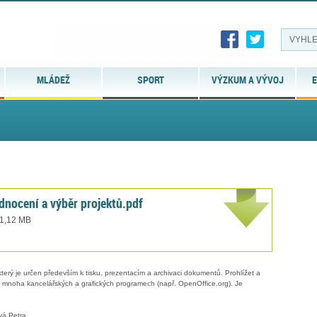
MLÁDEŽ
SPORT
VÝZKUM A VÝVOJ
E
dnocení a výběr projektů.pdf
 1,12 MB
erý je určen především k tisku, prezentacím a archivaci dokumentů. Prohlížet a
 v mnoha kancelářských a grafických programech (např. OpenOffice.org). Je
vá Petra