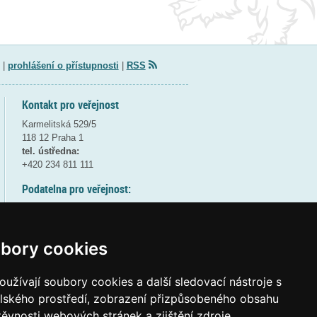
|
prohlášení o přístupnosti
|
RSS
Kontakt pro veřejnost
Karmelitská 529/5
118 12 Praha 1
tel. ústředna:
+420 234 811 111
Podatelna pro veřejnost:
pondělí a středa - 7:30-17:00
úterý a čtvrtek - 7:30-15:30
pátek - 7:30-14:00
bory cookies
8:30 - 9:30 - bezpečnostní přestávka
(více informací
ZDE
)
užívají soubory cookies a další sledovací nástroje s
elského prostředí, zobrazení přizpůsobeného obsahu
Elektronická podatelna:
těvnosti webových stránek a zjištění zdroje
posta@msmt
gov
cz