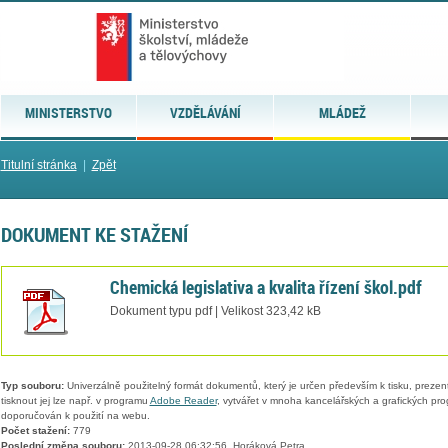
MINISTERSTVO
VZDĚLÁVÁNÍ
MLÁDEŽ
Titulní stránka
|
Zpět
DOKUMENT KE STAŽENÍ
Chemická legislativa a kvalita řízení škol.pdf
Dokument typu pdf | Velikost 323,42 kB
Typ souboru:
Univerzálně použitelný formát dokumentů, který je určen především k tisku, prezen
tisknout jej lze např. v programu
Adobe Reader
, vytvářet v mnoha kancelářských a grafických pr
doporučován k použití na webu.
Počet stažení:
779
Poslední změna souboru:
2013-09-28 06:32:56, Horáková Petra