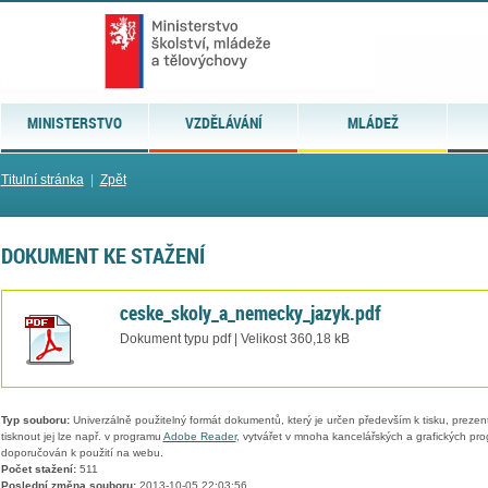
MINISTERSTVO
VZDĚLÁVÁNÍ
MLÁDEŽ
Titulní stránka
|
Zpět
DOKUMENT KE STAŽENÍ
ceske_skoly_a_nemecky_jazyk.pdf
Dokument typu pdf | Velikost 360,18 kB
Typ souboru:
Univerzálně použitelný formát dokumentů, který je určen především k tisku, prezen
tisknout jej lze např. v programu
Adobe Reader
, vytvářet v mnoha kancelářských a grafických pr
doporučován k použití na webu.
Počet stažení:
511
Poslední změna souboru:
2013-10-05 22:03:56