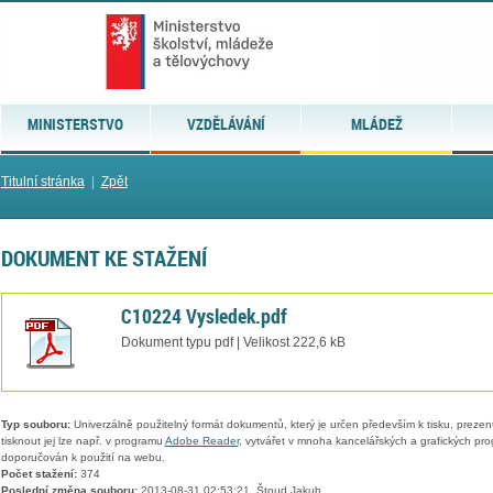
MINISTERSTVO
VZDĚLÁVÁNÍ
MLÁDEŽ
Titulní stránka
|
Zpět
DOKUMENT KE STAŽENÍ
C10224 Vysledek.pdf
Dokument typu pdf | Velikost 222,6 kB
Typ souboru:
Univerzálně použitelný formát dokumentů, který je určen především k tisku, prezen
tisknout jej lze např. v programu
Adobe Reader
, vytvářet v mnoha kancelářských a grafických pr
doporučován k použití na webu.
Počet stažení:
374
Poslední změna souboru:
2013-08-31 02:53:21, Štoud Jakub