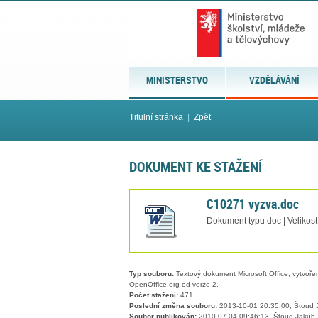
MINISTERSTVO
VZDĚLÁVÁNÍ
Titulní stránka
|
Zpět
DOKUMENT KE STAŽENÍ
C10271 vyzva.doc
Dokument typu doc | Velikost
Typ souboru:
Textový dokument Microsoft Office, vytvořený
OpenOffice.org od verze 2.
Počet stažení:
471
Poslední změna souboru:
2013-10-01 20:35:00, Štoud 
Soubor publikován:
2010-07-04 09:46:13, Štoud Jakub