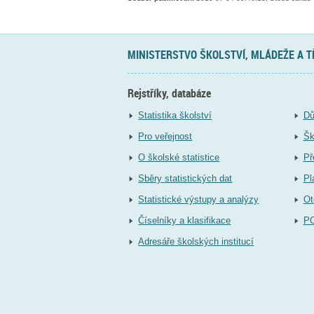
MINISTERSTVO ŠKOLSTVÍ, MLÁDEŽE A 
Rejstříky, databáze
Statistika školství
Dů
Pro veřejnost
Šk
O školské statistice
Př
Sběry statistických dat
Pl
Statistické výstupy a analýzy
Ot
Číselníky a klasifikace
P
Adresáře školských institucí