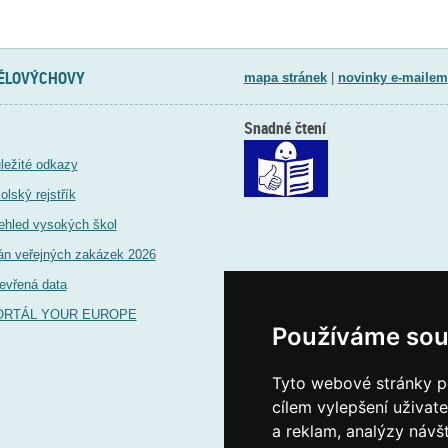
TĚLOVÝCHOVY
mapa stránek
|
novinky e-mailem
Snadné čtení
ležité odkazy
olský rejstřík
ehled vysokých škol
án veřejných zakázek 2026
evřená data
ORTÁL YOUR EUROPE
Používáme sou
Tyto webové stránky po
cílem vylepšení uživat
a reklam, analýzy návš