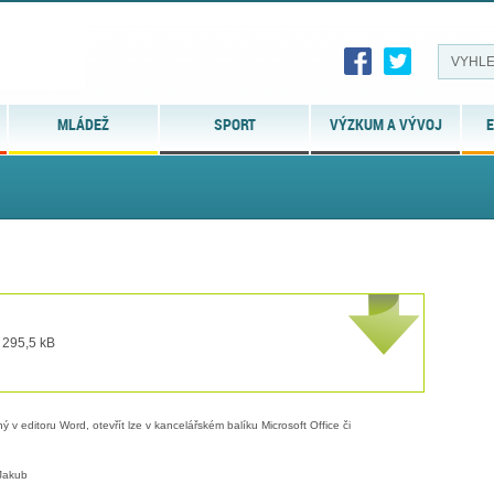
MLÁDEŽ
SPORT
VÝZKUM A VÝVOJ
E
 295,5 kB
 v editoru Word, otevřít lze v kancelářském balíku Microsoft Office či
Jakub