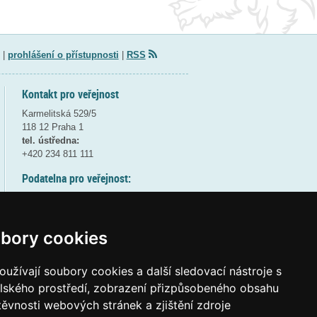
|
prohlášení o přístupnosti
|
RSS
Kontakt pro veřejnost
Karmelitská 529/5
118 12 Praha 1
tel. ústředna:
+420 234 811 111
Podatelna pro veřejnost:
pondělí a středa - 7:30-17:00
úterý a čtvrtek - 7:30-15:30
pátek - 7:30-14:00
bory cookies
8:30 - 9:30 - bezpečnostní přestávka
(více informací
ZDE
)
užívají soubory cookies a další sledovací nástroje s
elského prostředí, zobrazení přizpůsobeného obsahu
Elektronická podatelna:
těvnosti webových stránek a zjištění zdroje
posta@msmt
gov
cz