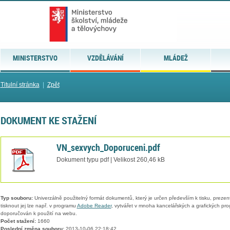
MINISTERSTVO
VZDĚLÁVÁNÍ
MLÁDEŽ
Titulní stránka
|
Zpět
DOKUMENT KE STAŽENÍ
VN_sexvych_Doporuceni.pdf
Dokument typu pdf | Velikost 260,46 kB
Typ souboru:
Univerzálně použitelný formát dokumentů, který je určen především k tisku, prezen
tisknout jej lze např. v programu
Adobe Reader
, vytvářet v mnoha kancelářských a grafických pr
doporučován k použití na webu.
Počet stažení:
1660
Poslední změna souboru:
2013-10-06 22:18:42