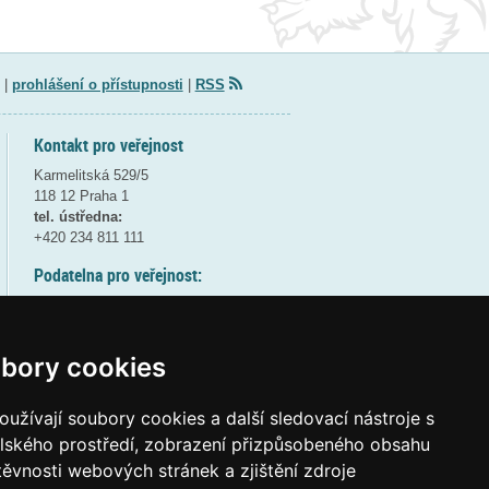
|
prohlášení o přístupnosti
|
RSS
Kontakt pro veřejnost
Karmelitská 529/5
118 12 Praha 1
tel. ústředna:
+420 234 811 111
Podatelna pro veřejnost:
pondělí a středa - 7:30-17:00
úterý a čtvrtek - 7:30-15:30
pátek - 7:30-14:00
bory cookies
8:30 - 9:30 - bezpečnostní přestávka
(více informací
ZDE
)
užívají soubory cookies a další sledovací nástroje s
elského prostředí, zobrazení přizpůsobeného obsahu
Elektronická podatelna:
těvnosti webových stránek a zjištění zdroje
posta@msmt
gov
cz