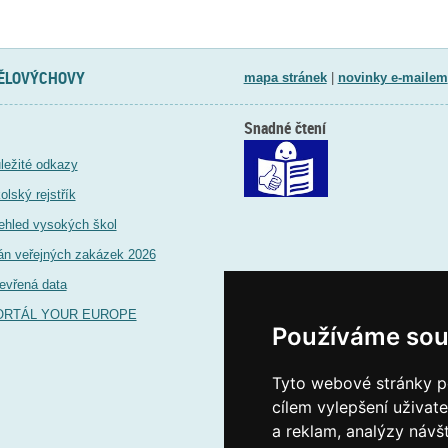
TĚLOVÝCHOVY
mapa stránek
|
novinky e-mailem
Snadné čtení
ležité odkazy
olský rejstřík
ehled vysokých škol
án veřejných zakázek 2026
evřená data
ORTÁL YOUR EUROPE
Používáme sou
Tyto webové stránky po
cílem vylepšení uživat
a reklam, analýzy návš