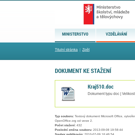
MINISTERSTVO
VZDĚLÁVÁNÍ
Titulní stránka
|
Zpět
DOKUMENT KE STAŽENÍ
Kraj510.doc
Dokument typu doc | Velikost
Typ souboru:
Textový dokument Microsoft Office, vytvořený
OpenOffice.org od verze 2.
Počet stažení:
432
Poslední změna souboru:
2013-09-08 19:58:44
Soubor publikován:
2010-07-09 16:46:54