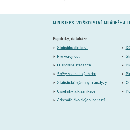
MINISTERSTVO ŠKOLSTVÍ, MLÁDEŽE A 
Rejstříky, databáze
Statistika školství
Dů
Pro veřejnost
Šk
O školské statistice
Př
Sběry statistických dat
Pl
Statistické výstupy a analýzy
Ot
Číselníky a klasifikace
P
Adresáře školských institucí