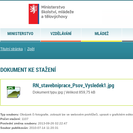
MINISTERSTVO
VZDĚLÁVÁNÍ
MLÁDEŽ
Titulní stránka
|
Zpět
DOKUMENT KE STAŽENÍ
RN_stavebniprace_Psov_Vysledek1.jpg
Dokument typu jpg | Velikost 859,75 kB
Typ souboru:
Obrázek či fotografie, zobrazit lze ve webovém prohlížeči, upravit v grafickém edito
Počet stažení:
1107
Poslední změna souboru:
2013-09-26 02:22:47
Soubor publikován:
2010-07-14 11:20:31