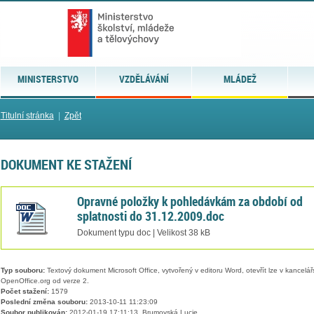
MINISTERSTVO
VZDĚLÁVÁNÍ
MLÁDEŽ
Titulní stránka
|
Zpět
DOKUMENT KE STAŽENÍ
Opravné položky k pohledávkám za období od
splatnosti do 31.12.2009.doc
Dokument typu doc | Velikost 38 kB
Typ souboru:
Textový dokument Microsoft Office, vytvořený v editoru Word, otevřít lze v kancelářs
OpenOffice.org od verze 2.
Počet stažení:
1579
Poslední změna souboru:
2013-10-11 11:23:09
Soubor publikován:
2012-01-19 17:11:13, Brumovská Lucie