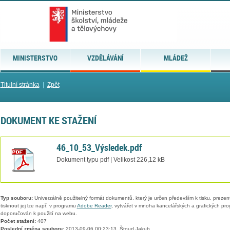
MINISTERSTVO
VZDĚLÁVÁNÍ
MLÁDEŽ
Titulní stránka
|
Zpět
DOKUMENT KE STAŽENÍ
46_10_53_Výsledek.pdf
Dokument typu pdf | Velikost 226,12 kB
Typ souboru:
Univerzálně použitelný formát dokumentů, který je určen především k tisku, prezen
tisknout jej lze např. v programu
Adobe Reader
, vytvářet v mnoha kancelářských a grafických pr
doporučován k použití na webu.
Počet stažení:
407
Poslední změna souboru:
2013-09-06 00:23:13, Štoud Jakub