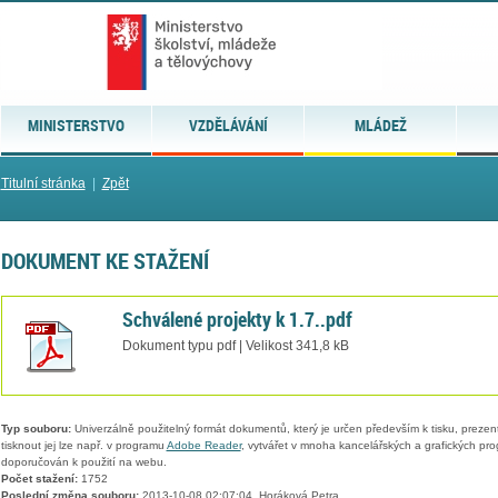
MINISTERSTVO
VZDĚLÁVÁNÍ
MLÁDEŽ
Titulní stránka
|
Zpět
DOKUMENT KE STAŽENÍ
Schválené projekty k 1.7..pdf
Dokument typu pdf | Velikost 341,8 kB
Typ souboru:
Univerzálně použitelný formát dokumentů, který je určen především k tisku, prezen
tisknout jej lze např. v programu
Adobe Reader
, vytvářet v mnoha kancelářských a grafických pr
doporučován k použití na webu.
Počet stažení:
1752
Poslední změna souboru:
2013-10-08 02:07:04, Horáková Petra