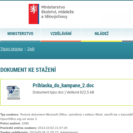
MINISTERSTVO
VZDĚLÁVÁNÍ
MLÁDEŽ
Titulní stránka
|
Zpět
DOKUMENT KE STAŽENÍ
Prihlaska_do_kampane_2.doc
Dokument typu doc | Velikost 622,5 kB
Typ souboru:
Textový dokument Microsoft Office, vytvořený v editoru Word, otevřít lze v kancelářs
OpenOffice.org od verze 2.
Počet stažení:
1090
Poslední změna souboru:
2013-10-02 21:07:26
Soubor publikován:
2010-05-26 11:05:15, Administrator