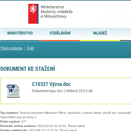
MINISTERSTVO
VZDĚLÁVÁNÍ
MLÁDEŽ
Titulní stránka
|
Zpět
DOKUMENT KE STAŽENÍ
C10327 Výzva.doc
Dokument typu doc | Velikost 253,5 kB
Typ souboru:
Textový dokument Microsoft Office, vytvořený v editoru Word, otevřít lze v kancelářs
OpenOffice.org od verze 2.
Počet stažení:
477
Poslední změna souboru:
2013-10-03 11:23:01, Štoud Jakub
Soubor publikován:
2010-08-14 17:27:34, Štoud Jakub