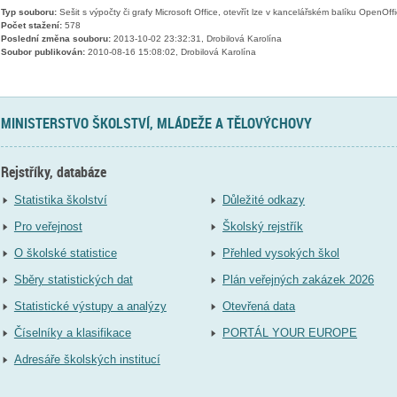
Typ souboru:
Sešit s výpočty či grafy Microsoft Office, otevřít lze v kancelářském balíku OpenOffic
Počet stažení:
578
Poslední změna souboru:
2013-10-02 23:32:31, Drobilová Karolína
Soubor publikován:
2010-08-16 15:08:02, Drobilová Karolína
MINISTERSTVO ŠKOLSTVÍ, MLÁDEŽE A TĚLOVÝCHOVY
Rejstříky, databáze
Statistika školství
Důležité odkazy
Pro veřejnost
Školský rejstřík
O školské statistice
Přehled vysokých škol
Sběry statistických dat
Plán veřejných zakázek 2026
Statistické výstupy a analýzy
Otevřená data
Číselníky a klasifikace
PORTÁL YOUR EUROPE
Adresáře školských institucí