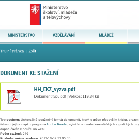
MINISTERSTVO
VZDĚLÁVÁNÍ
MLÁDEŽ
Titulní stránka
|
Zpět
DOKUMENT KE STAŽENÍ
HH_EKZ_vyzva.pdf
Dokument typu pdf | Velikost 119,34 kB
Typ souboru:
Univerzálně použitelný formát dokumentů, který je určen především k tisku, prezen
tisknout jej lze např. v programu
Adobe Reader
, vytvářet v mnoha kancelářských a grafických pr
doporučován k použití na webu.
Počet stažení:
946
Poslední změna souboru:
2013-10-02 23:05:55