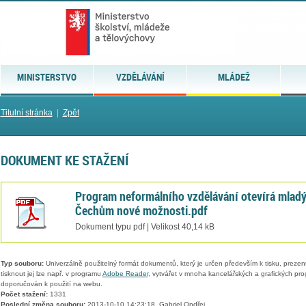
MINISTERSTVO
VZDĚLÁVÁNÍ
MLÁDEŽ
Titulní stránka
|
Zpět
DOKUMENT KE STAŽENÍ
Program neformálního vzdělávání otevírá mlad
Čechům nové možnosti.pdf
Dokument typu pdf | Velikost 40,14 kB
Typ souboru:
Univerzálně použitelný formát dokumentů, který je určen především k tisku, prezen
tisknout jej lze např. v programu
Adobe Reader
, vytvářet v mnoha kancelářských a grafických pr
doporučován k použití na webu.
Počet stažení:
1331
Poslední změna souboru:
2013-10-10 14:23:18, Gabriel Ondřej