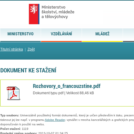
MINISTERSTVO
VZDĚLÁVÁNÍ
MLÁDEŽ
Titulní stránka
|
Zpět
DOKUMENT KE STAŽENÍ
Rozhovory_o_francouzstine.pdf
Dokument typu pdf | Velikost 88,46 kB
Typ souboru:
Univerzálně použitelný formát dokumentů, který je určen především k tisku, prezen
tisknout jej lze např. v programu
Adobe Reader
, vytvářet v mnoha kancelářských a grafických pr
doporučován k použití na webu.
Počet stažení:
1119
Poslední změna souboru:
2013-10-07 01:34:25