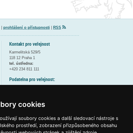
|
prohlášení o přístupnosti
|
RSS
Kontakt pro veřejnost
Karmelitská 529/5
118 12 Praha 1
tel. ústředna:
+420 234 811 111
Podatelna pro veřejnost:
pondělí a středa - 7:30-17:00
úterý a čtvrtek - 7:30-15:30
pátek - 7:30-14:00
bory cookies
8:30 - 9:30 - bezpečnostní přestávka
(více informací
ZDE
)
užívají soubory cookies a další sledovací nástroje s
elského prostředí, zobrazení přizpůsobeného obsahu
Elektronická podatelna:
těvnosti webových stránek a zjištění zdroje
posta@msmt
gov
cz