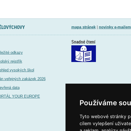
TĚLOVÝCHOVY
mapa stránek
|
novinky e-mailem
Snadné čtení
ležité odkazy
olský rejstřík
ehled vysokých škol
án veřejných zakázek 2026
evřená data
ORTÁL YOUR EUROPE
Používáme sou
Tyto webové stránky po
cílem vylepšení uživat
a reklam, analýzy návš