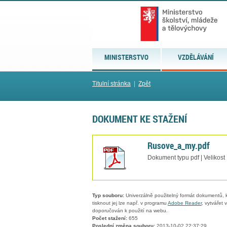
MINISTERSTVO
VZDĚLÁVÁNÍ
Titulní stránka
|
Zpět
DOKUMENT KE STAŽENÍ
Rusove_a_my.pdf
Dokument typu pdf | Velikost
Typ souboru:
Univerzálně použitelný formát dokumentů, kt
tisknout jej lze např. v programu
Adobe Reader
, vytvářet
doporučován k použití na webu.
Počet stažení:
655
Poslední změna souboru:
2013-10-02 22:37:29