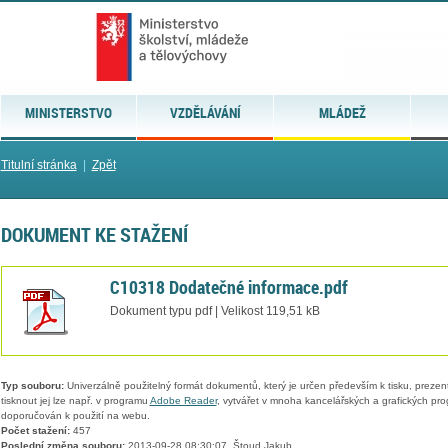
MINISTERSTVO
VZDĚLÁVÁNÍ
MLÁDEŽ
Titulní stránka
|
Zpět
DOKUMENT KE STAŽENÍ
C10318 Dodatečné informace.pdf
Dokument typu pdf | Velikost 119,51 kB
Typ souboru:
Univerzálně použitelný formát dokumentů, který je určen především k tisku, prezen
tisknout jej lze např. v programu
Adobe Reader
, vytvářet v mnoha kancelářských a grafických pr
doporučován k použití na webu.
Počet stažení:
457
Poslední změna souboru:
2013-09-28 08:30:07, Štoud Jakub