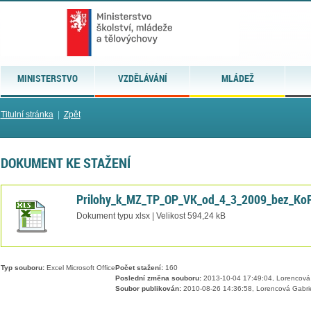
MINISTERSTVO
VZDĚLÁVÁNÍ
MLÁDEŽ
Titulní stránka
|
Zpět
DOKUMENT KE STAŽENÍ
Prilohy_k_MZ_TP_OP_VK_od_4_3_2009_bez_KoP(
Dokument typu xlsx | Velikost 594,24 kB
Typ souboru:
Excel Microsoft Office
Počet stažení:
160
Poslední změna souboru:
2013-10-04 17:49:04, Lorencová 
Soubor publikován:
2010-08-26 14:36:58, Lorencová Gabri