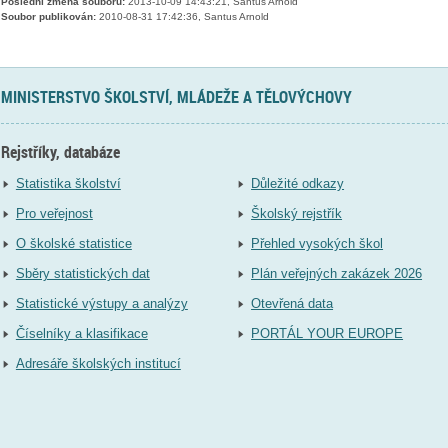
Poslední změna souboru:
2013-10-09 14:43:21, Santus Arnold
Soubor publikován:
2010-08-31 17:42:36, Santus Arnold
MINISTERSTVO ŠKOLSTVÍ, MLÁDEŽE A TĚLOVÝCHOVY
Rejstříky, databáze
Statistika školství
Důležité odkazy
Pro veřejnost
Školský rejstřík
O školské statistice
Přehled vysokých škol
Sběry statistických dat
Plán veřejných zakázek 2026
Statistické výstupy a analýzy
Otevřená data
Číselníky a klasifikace
PORTÁL YOUR EUROPE
Adresáře školských institucí