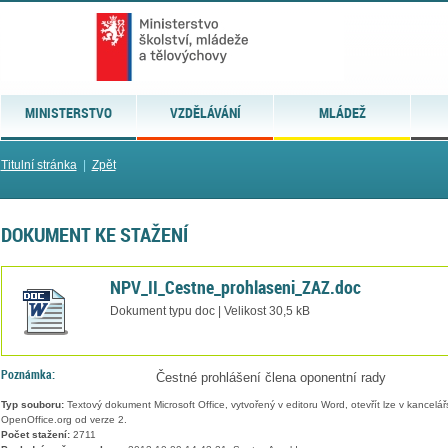
MINISTERSTVO
VZDĚLÁVÁNÍ
MLÁDEŽ
Titulní stránka
|
Zpět
DOKUMENT KE STAŽENÍ
NPV_II_Cestne_prohlaseni_ZAZ.doc
Dokument typu doc | Velikost 30,5 kB
Poznámka:
Čestné prohlášení člena oponentní rady
Typ souboru:
Textový dokument Microsoft Office, vytvořený v editoru Word, otevřít lze v kancelářs
OpenOffice.org od verze 2.
Počet stažení:
2711