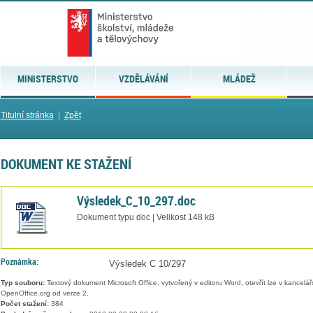
MINISTERSTVO
VZDĚLÁVÁNÍ
MLÁDEŽ
Titulní stránka
|
Zpět
DOKUMENT KE STAŽENÍ
Výsledek_C_10_297.doc
Dokument typu doc | Velikost 148 kB
Poznámka:
Výsledek C 10/297
Typ souboru:
Textový dokument Microsoft Office, vytvořený v editoru Word, otevřít lze v kancelářs
OpenOffice.org od verze 2.
Počet stažení:
384