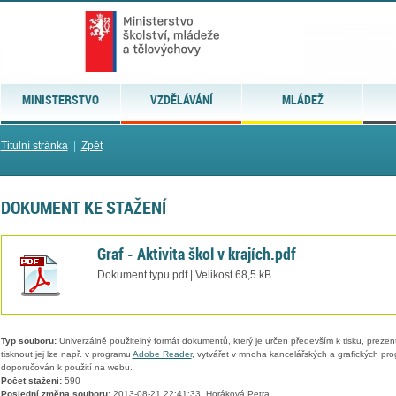
MINISTERSTVO
VZDĚLÁVÁNÍ
MLÁDEŽ
Titulní stránka
|
Zpět
DOKUMENT KE STAŽENÍ
Graf - Aktivita škol v krajích.pdf
Dokument typu pdf | Velikost 68,5 kB
Typ souboru:
Univerzálně použitelný formát dokumentů, který je určen především k tisku, prezen
tisknout jej lze např. v programu
Adobe Reader
, vytvářet v mnoha kancelářských a grafických pr
doporučován k použití na webu.
Počet stažení:
590
Poslední změna souboru:
2013-08-21 22:41:33, Horáková Petra