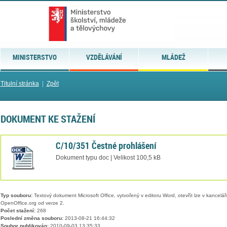
MINISTERSTVO
VZDĚLÁVÁNÍ
MLÁDEŽ
Titulní stránka
|
Zpět
DOKUMENT KE STAŽENÍ
C/10/351 Čestné prohlášení
Dokument typu doc | Velikost 100,5 kB
Typ souboru:
Textový dokument Microsoft Office, vytvořený v editoru Word, otevřít lze v kancelářs
OpenOffice.org od verze 2.
Počet stažení:
268
Poslední změna souboru:
2013-08-21 16:44:32
Soubor publikován:
2010-09-03 13:35:33