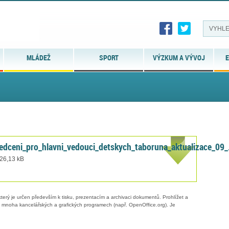
MLÁDEŽ
SPORT
VÝZKUM A VÝVOJ
E
edceni_pro_hlavni_vedouci_detskych_taboruna_aktualizace_09_
 26,13 kB
erý je určen především k tisku, prezentacím a archivaci dokumentů. Prohlížet a
 v mnoha kancelářských a grafických programech (např. OpenOffice.org). Je