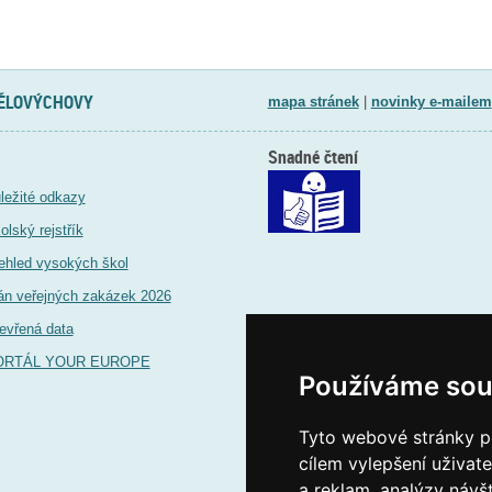
TĚLOVÝCHOVY
mapa stránek
|
novinky e-mailem
Snadné čtení
ležité odkazy
olský rejstřík
ehled vysokých škol
án veřejných zakázek 2026
evřená data
ORTÁL YOUR EUROPE
Používáme sou
Tyto webové stránky po
cílem vylepšení uživat
a reklam, analýzy návš