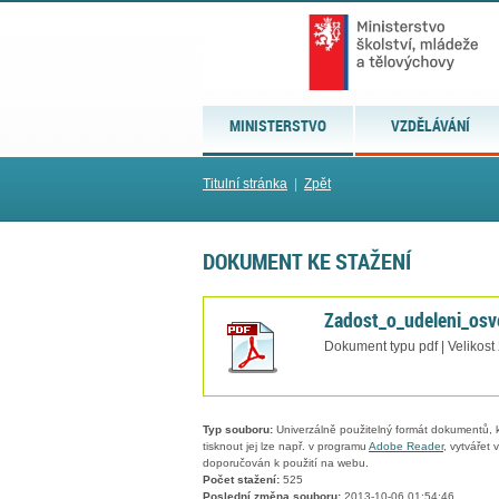
MINISTERSTVO
VZDĚLÁVÁNÍ
Titulní stránka
|
Zpět
DOKUMENT KE STAŽENÍ
Zadost_o_udeleni_osv
Dokument typu pdf | Velikost
Typ souboru:
Univerzálně použitelný formát dokumentů, kt
tisknout jej lze např. v programu
Adobe Reader
, vytvářet
doporučován k použití na webu.
Počet stažení:
525
Poslední změna souboru:
2013-10-06 01:54:46