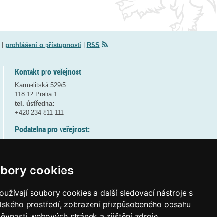
|
prohlášení o přístupnosti
|
RSS
Kontakt pro veřejnost
Karmelitská 529/5
118 12 Praha 1
tel. ústředna:
+420 234 811 111
Podatelna pro veřejnost:
pondělí a středa - 7:30-17:00
úterý a čtvrtek - 7:30-15:30
pátek - 7:30-14:00
bory cookies
8:30 - 9:30 - bezpečnostní přestávka
(více informací
ZDE
)
užívají soubory cookies a další sledovací nástroje s
elského prostředí, zobrazení přizpůsobeného obsahu
Elektronická podatelna:
těvnosti webových stránek a zjištění zdroje
posta@msmt
gov
cz