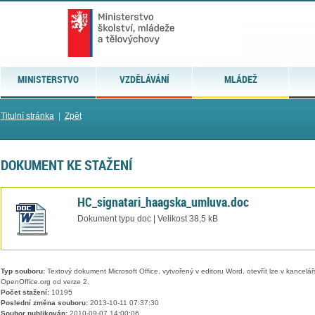
MINISTERSTVO
VZDĚLÁVÁNÍ
MLÁDEŽ
Titulní stránka
|
Zpět
DOKUMENT KE STAŽENÍ
HC_signatari_haagska_umluva.doc
Dokument typu doc | Velikost 38,5 kB
Typ souboru:
Textový dokument Microsoft Office, vytvořený v editoru Word, otevřít lze v kancelářs
OpenOffice.org od verze 2.
Počet stažení:
10195
Poslední změna souboru:
2013-10-11 07:37:30
Soubor publikován:
2010-09-07 14:00:06