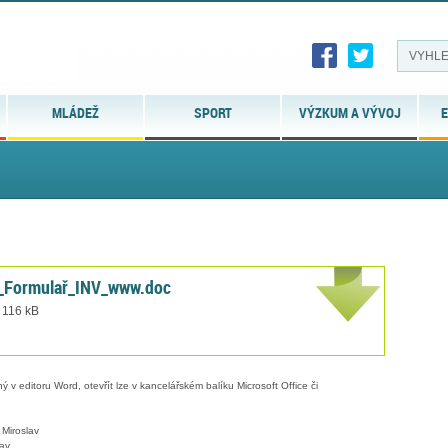
MLÁDEŽ
SPORT
VÝZKUM A VÝVOJ
E
_Formulař_INV_www.doc
 116 kB
 v editoru Word, otevřít lze v kancelářském balíku Microsoft Office či
Miroslav
av