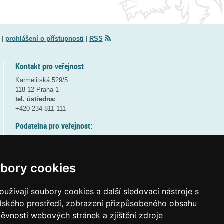
|
prohlášení o přístupnosti
|
RSS
Kontakt pro veřejnost
Karmelitská 529/5
118 12 Praha 1
tel. ústředna:
+420 234 811 111
Podatelna pro veřejnost:
pondělí a středa - 7:30-17:00
úterý a čtvrtek - 7:30-15:30
pátek - 7:30-14:00
bory cookies
8:30 - 9:30 - bezpečnostní přestávka
(více informací
ZDE
)
užívají soubory cookies a další sledovací nástroje s
elského prostředí, zobrazení přizpůsobeného obsahu
Elektronická podatelna:
těvnosti webových stránek a zjištění zdroje
posta@msmt
gov
cz