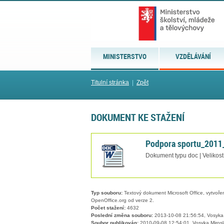
MINISTERSTVO
VZDĚLÁVÁNÍ
Titulní stránka
|
Zpět
DOKUMENT KE STAŽENÍ
Podpora sportu_2011
Dokument typu doc | Velikost
Typ souboru:
Textový dokument Microsoft Office, vytvořený
OpenOffice.org od verze 2.
Počet stažení:
4632
Poslední změna souboru:
2013-10-08 21:56:54, Vosyka 
Soubor publikován:
2010-09-08 12:54:01, Vosyka Mirosl