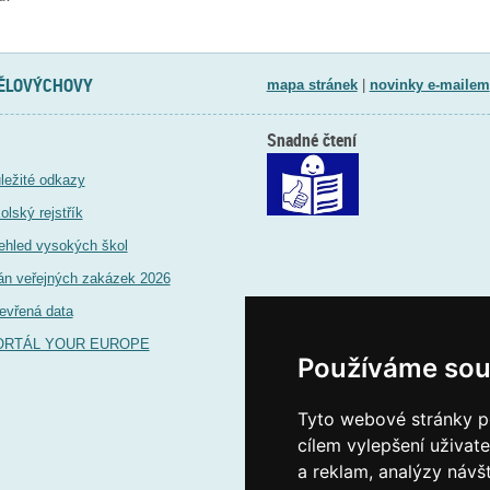
TĚLOVÝCHOVY
mapa stránek
|
novinky e-mailem
Snadné čtení
ležité odkazy
olský rejstřík
ehled vysokých škol
án veřejných zakázek 2026
evřená data
ORTÁL YOUR EUROPE
Používáme sou
Tyto webové stránky po
cílem vylepšení uživat
a reklam, analýzy návš