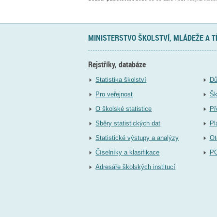
MINISTERSTVO ŠKOLSTVÍ, MLÁDEŽE A 
Rejstříky, databáze
Statistika školství
Dů
Pro veřejnost
Šk
O školské statistice
Př
Sběry statistických dat
Pl
Statistické výstupy a analýzy
Ot
Číselníky a klasifikace
P
Adresáře školských institucí