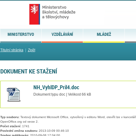
MINISTERSTVO
VZDĚLÁVÁNÍ
MLÁDEŽ
Titulní stránka
|
Zpět
DOKUMENT KE STAŽENÍ
NH_VyhlDP_Pril4.doc
Dokument typu doc | Velikost 66 kB
Typ souboru:
Textový dokument Microsoft Office, vytvořený v editoru Word, otevřít lze v kancelářs
OpenOffice.org od verze 2.
Počet stažení:
1741
Poslední změna souboru:
2013-10-09 00:46:10
Soubor publikován:
2010-09-08 17:04:00