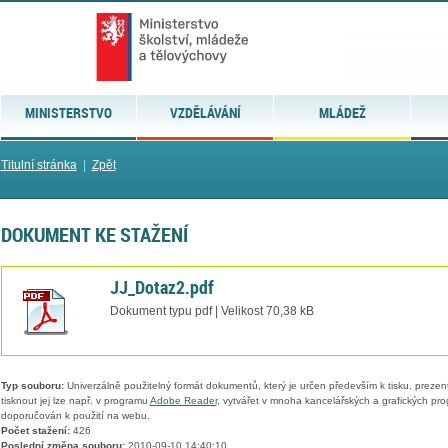
MINISTERSTVO
VZDĚLÁVÁNÍ
MLÁDEŽ
Titulní stránka
|
Zpět
DOKUMENT KE STAŽENÍ
JJ_Dotaz2.pdf
Dokument typu pdf | Velikost 70,38 kB
Typ souboru:
Univerzálně použitelný formát dokumentů, který je určen především k tisku, prezen
tisknout jej lze např. v programu
Adobe Reader
, vytvářet v mnoha kancelářských a grafických pr
doporučován k použití na webu.
Počet stažení:
426
Poslední změna souboru:
2010-09-10 14:40:10