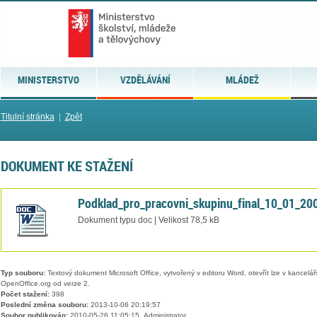
MINISTERSTVO
VZDĚLÁVÁNÍ
MLÁDEŽ
Titulní stránka
|
Zpět
DOKUMENT KE STAŽENÍ
Podklad_pro_pracovni_skupinu_final_10_01_20
Dokument typu doc | Velikost 78,5 kB
Typ souboru:
Textový dokument Microsoft Office, vytvořený v editoru Word, otevřít lze v kancelářs
OpenOffice.org od verze 2.
Počet stažení:
398
Poslední změna souboru:
2013-10-06 20:19:57
Soubor publikován:
2010-05-26 11:05:15, Administrator