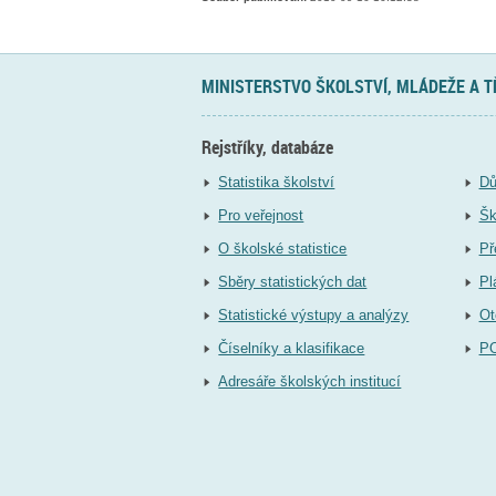
MINISTERSTVO ŠKOLSTVÍ, MLÁDEŽE A 
Rejstříky, databáze
Statistika školství
Dů
Pro veřejnost
Šk
O školské statistice
Př
Sběry statistických dat
Pl
Statistické výstupy a analýzy
Ot
Číselníky a klasifikace
P
Adresáře školských institucí