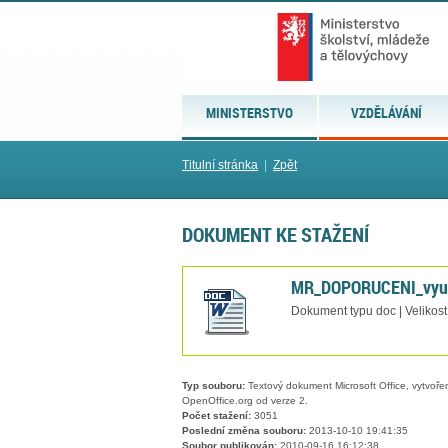
MINISTERSTVO
VZDĚLÁVÁNÍ
Titulní stránka
|
Zpět
DOKUMENT KE STAŽENÍ
MR_DOPORUCENI_vyuk
Dokument typu doc | Velikost
Typ souboru:
Textový dokument Microsoft Office, vytvořený
OpenOffice.org od verze 2.
Počet stažení:
3051
Poslední změna souboru:
2013-10-10 19:41:35
Soubor publikován:
2010-09-16 16:12:38