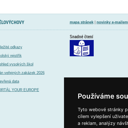
TĚLOVÝCHOVY
mapa stránek
|
novinky e-mailem
Snadné čtení
ležité odkazy
olský rejstřík
ehled vysokých škol
án veřejných zakázek 2026
evřená data
ORTÁL YOUR EUROPE
Používáme sou
Tyto webové stránky po
cílem vylepšení uživat
a reklam, analýzy návš