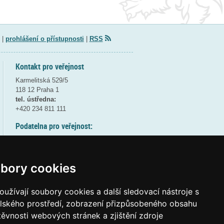
|
prohlášení o přístupnosti
|
RSS
Kontakt pro veřejnost
Karmelitská 529/5
118 12 Praha 1
tel. ústředna:
+420 234 811 111
Podatelna pro veřejnost:
pondělí a středa - 7:30-17:00
úterý a čtvrtek - 7:30-15:30
pátek - 7:30-14:00
bory cookies
8:30 - 9:30 - bezpečnostní přestávka
(více informací
ZDE
)
užívají soubory cookies a další sledovací nástroje s
elského prostředí, zobrazení přizpůsobeného obsahu
Elektronická podatelna:
těvnosti webových stránek a zjištění zdroje
posta@msmt
gov
cz