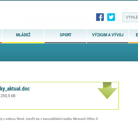
MLÁDEŽ
SPORT
VÝZKUM A VÝVOJ
E
y_aktual.doc
 250,5 kB
 v editoru Word, otevřít lze v kancelářském balíku Microsoft Office či