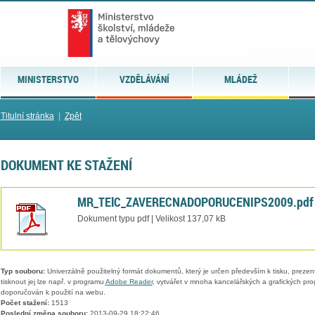
MINISTERSTVO
VZDĚLÁVÁNÍ
MLÁDEŽ
Titulní stránka
|
Zpět
DOKUMENT KE STAŽENÍ
MR_TElC_ZAVERECNADOPORUCENIPS2009.pdf
Dokument typu pdf | Velikost 137,07 kB
Typ souboru:
Univerzálně použitelný formát dokumentů, který je určen především k tisku, prezen
tisknout jej lze např. v programu
Adobe Reader
, vytvářet v mnoha kancelářských a grafických pr
doporučován k použití na webu.
Počet stažení:
1513
Poslední změna souboru:
2013-09-29 18:22:46