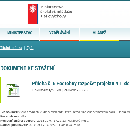
MINISTERSTVO
VZDĚLÁVÁNÍ
MLÁDEŽ
Titulní stránka
|
Zpět
DOKUMENT KE STAŽENÍ
Příloha č. 6 Podrobný rozpočet projektu 4.1.xls
Dokument typu xls | Velikost 280 kB
Typ souboru:
Sešit s výpočty či grafy Microsoft Office, otevřít lze v kancelářském balíku OpenOffic
Počet stažení:
489
Poslední změna souboru:
2013-10-07 17:22:13, Horáková Petra
Soubor publikován:
2010-09-17 14:38:33, Horáková Petra