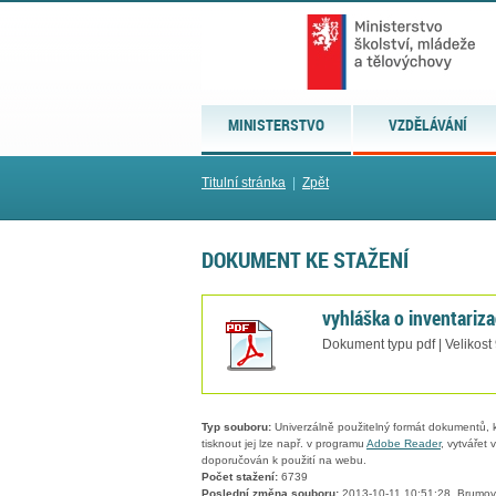
MINISTERSTVO
VZDĚLÁVÁNÍ
Titulní stránka
|
Zpět
DOKUMENT KE STAŽENÍ
vyhláška o inventariz
Dokument typu pdf | Velikost
Typ souboru:
Univerzálně použitelný formát dokumentů, kt
tisknout jej lze např. v programu
Adobe Reader
, vytvářet
doporučován k použití na webu.
Počet stažení:
6739
Poslední změna souboru:
2013-10-11 10:51:28, Brumov