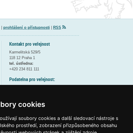
|
prohlášení o přístupnosti
|
RSS
Kontakt pro veřejnost
Karmelitská 529/5
118 12 Praha 1
tel. ústředna:
+420 234 811 111
Podatelna pro veřejnost:
pondělí a středa - 7:30-17:00
úterý a čtvrtek - 7:30-15:30
pátek - 7:30-14:00
bory cookies
8:30 - 9:30 - bezpečnostní přestávka
(více informací
ZDE
)
užívají soubory cookies a další sledovací nástroje s
elského prostředí, zobrazení přizpůsobeného obsahu
Elektronická podatelna:
těvnosti webových stránek a zjištění zdroje
posta@msmt
gov
cz