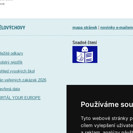
ucie
TĚLOVÝCHOVY
mapa stránek
|
novinky e-mailem
Snadné čtení
ležité odkazy
olský rejstřík
ehled vysokých škol
án veřejných zakázek 2026
evřená data
ORTÁL YOUR EUROPE
Používáme sou
Tyto webové stránky po
cílem vylepšení uživat
a reklam, analýzy návš