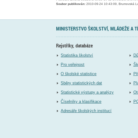
Soubor publikován:
2010-09-24 10:43:09, Brumovská L
MINISTERSTVO ŠKOLSTVÍ, MLÁDEŽE A 
Rejstříky, databáze
Statistika školství
Dů
Pro veřejnost
Šk
O školské statistice
Př
Sběry statistických dat
Pl
Statistické výstupy a analýzy
Ot
Číselníky a klasifikace
P
Adresáře školských institucí