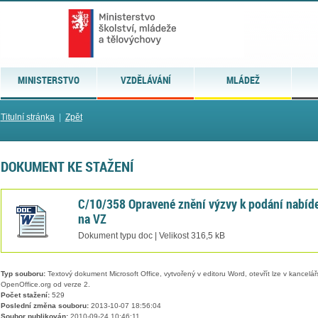
MINISTERSTVO
VZDĚLÁVÁNÍ
MLÁDEŽ
Titulní stránka
|
Zpět
DOKUMENT KE STAŽENÍ
C/10/358 Opravené znění výzvy k podání nabíd
na VZ
Dokument typu doc | Velikost 316,5 kB
Typ souboru:
Textový dokument Microsoft Office, vytvořený v editoru Word, otevřít lze v kancelářs
OpenOffice.org od verze 2.
Počet stažení:
529
Poslední změna souboru:
2013-10-07 18:56:04
Soubor publikován:
2010-09-24 10:46:11