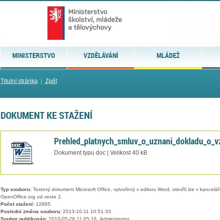
MINISTERSTVO
VZDĚLÁVÁNÍ
MLÁDEŽ
Titulní stránka
|
Zpět
DOKUMENT KE STAŽENÍ
Prehled_platnych_smluv_o_uznani_dokladu_o_v
Dokument typu doc | Velikost 40 kB
Typ souboru:
Textový dokument Microsoft Office, vytvořený v editoru Word, otevřít lze v kancelářs
OpenOffice.org od verze 2.
Počet stažení:
12865
Poslední změna souboru:
2013-10-11 10:51:33
Soubor publikován:
2010-05-26 11:05:16, Administrator