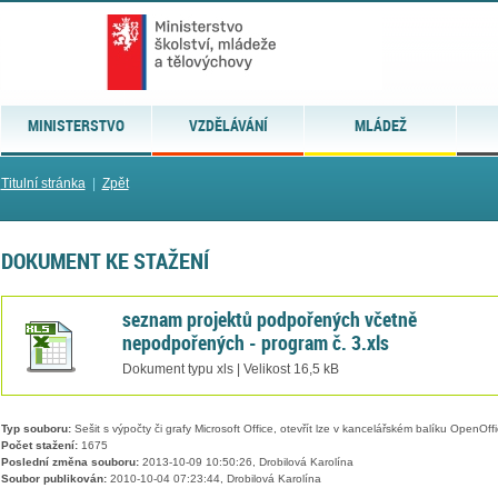
MINISTERSTVO
VZDĚLÁVÁNÍ
MLÁDEŽ
Titulní stránka
|
Zpět
DOKUMENT KE STAŽENÍ
seznam projektů podpořených včetně
nepodpořených - program č. 3.xls
Dokument typu xls | Velikost 16,5 kB
Typ souboru:
Sešit s výpočty či grafy Microsoft Office, otevřít lze v kancelářském balíku OpenOffic
Počet stažení:
1675
Poslední změna souboru:
2013-10-09 10:50:26, Drobilová Karolína
Soubor publikován:
2010-10-04 07:23:44, Drobilová Karolína