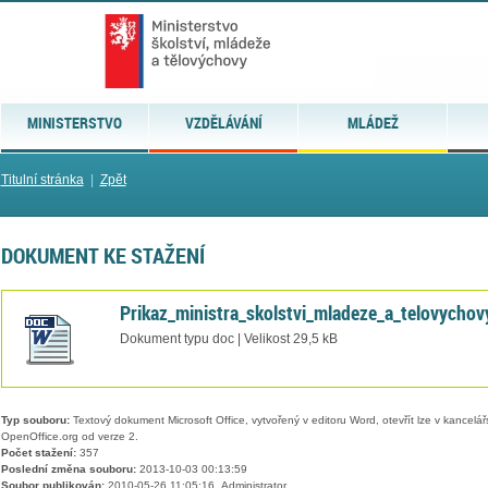
MINISTERSTVO
VZDĚLÁVÁNÍ
MLÁDEŽ
Titulní stránka
|
Zpět
DOKUMENT KE STAŽENÍ
Prikaz_ministra_skolstvi_mladeze_a_telovycho
Dokument typu doc | Velikost 29,5 kB
Typ souboru:
Textový dokument Microsoft Office, vytvořený v editoru Word, otevřít lze v kancelářs
OpenOffice.org od verze 2.
Počet stažení:
357
Poslední změna souboru:
2013-10-03 00:13:59
Soubor publikován:
2010-05-26 11:05:16, Administrator