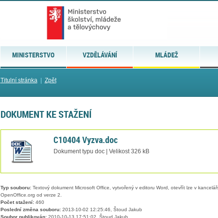
MINISTERSTVO
VZDĚLÁVÁNÍ
MLÁDEŽ
Titulní stránka
|
Zpět
DOKUMENT KE STAŽENÍ
C10404 Vyzva.doc
Dokument typu doc | Velikost 326 kB
Typ souboru:
Textový dokument Microsoft Office, vytvořený v editoru Word, otevřít lze v kancelářs
OpenOffice.org od verze 2.
Počet stažení:
460
Poslední změna souboru:
2013-10-02 12:25:46, Štoud Jakub
Soubor publikován:
2010-10-13 17:51:02, Štoud Jakub