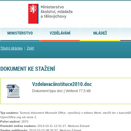
MINISTERSTVO
VZDĚLÁVÁNÍ
MLÁDEŽ
Titulní stránka
|
Zpět
DOKUMENT KE STAŽENÍ
Vzdelavaciinstituce2010.doc
Dokument typu doc | Velikost 77,5 kB
Typ souboru:
Textový dokument Microsoft Office, vytvořený v editoru Word, otevřít lze v kancelářs
OpenOffice.org od verze 2.
Počet stažení:
2870
Poslední změna souboru:
2013-10-11 12:31:27, Meduna Edvard
Soubor publikován:
2010-10-15 08:35:57, Meduna Edvard